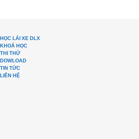
Skip
to
content
HỌC LÁI XE DLX
KHOÁ HỌC
THI THỬ
DOWLOAD
TIN TỨC
LIÊN HỆ