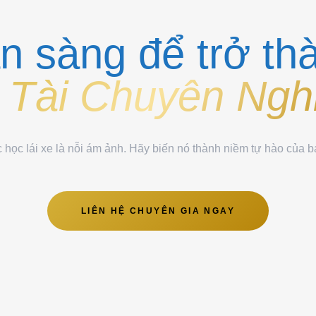
n sàng để trở th
 Tài Chuyên Ngh
 học lái xe là nỗi ám ảnh. Hãy biến nó thành niềm tự hào của 
LIÊN HỆ CHUYÊN GIA NGAY