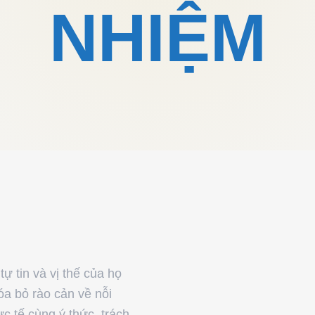
NHIỆM
ự tin và vị thế của họ
óa bỏ rào cản về nỗi
c tế cùng ý thức, trách