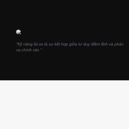
LÊ HẢI BÌNH
FOUNDER
"Kỹ năng lái xe là sự kết hợp giữa tư duy điềm tĩnh và phản
xạ chính xác."