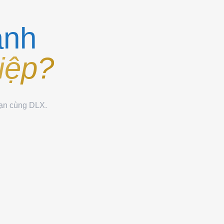
ành
iệp?
bạn cùng DLX.