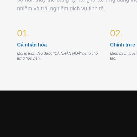
nhiệm và trải nghiệm dịch vụ tinh tế.
01.
02.
Cá nhân hóa
Chính trực
Mọi lộ trình đều được "CÁ NHÂN HOÁ" riêng cho
Minh bạch tuyệt
từng học viên.
tạo.