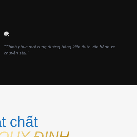
LÊ NGỌC ANH
TP.ĐÀO TẠO
"Chinh phục mọi cung đường bằng kiến thức vận hành xe
chuyên sâu."
t chất
QUY ĐỊNH