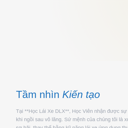
Tầm nhìn
Kiến tạo
Tại **Học Lái Xe DLX**, Học Viên nhận được sự t
khi ngồi sau vô lăng. Sứ mệnh của chúng tôi là x
sợ hãi, thay thế bằng kỹ năng lái xe ứng dụng thự