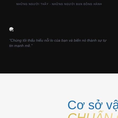
NHỮNG NGƯỜI THẦY - NHỮNG NGƯỜI BẠN ĐỒNG HÀNH
NGUYỄN THỊ VÂN
GIÁM ĐỐC
"Chúng tôi thấu hiểu nỗi lo của bạn và biến nó thành sự tự
tin mạnh mẽ."
Cơ sở vậ
CHUẨN 