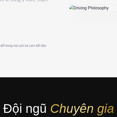
 đối trong học phí và cam kết đào
Đội ngũ
Chuyên gia