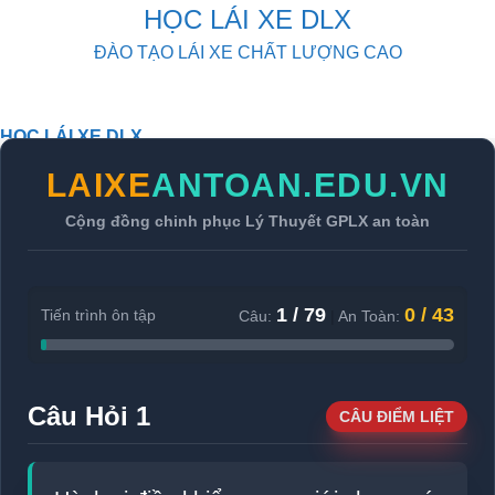
Skip
HỌC LÁI XE DLX
to
ĐÀO TẠO LÁI XE CHẤT LƯỢNG CAO
content
HỌC LÁI XE DLX
KHOÁ HỌC
LAIXE
ANTOAN.EDU.VN
THI THỬ
DOWLOAD
Cộng đồng chinh phục Lý Thuyết GPLX an toàn
TIN TỨC
LIÊN HỆ
1 / 79
0 / 43
Tiến trình ôn tập
Câu:
|
An Toàn:
Câu Hỏi 1
CÂU ĐIỂM LIỆT