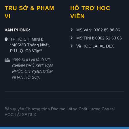
TRỤ SỞ & PHẠM
HỖ TRỢ HỌC
VI
VIÊN
VĂN PHÒNG:
MS VAN: 0362 85 88 86
MS TINH: 0962 51 60 66
TP HỒ CHÍ MINH:
**405/2B Thống Nhất,
Về HỌC LÁI XE DLX
P.11, Q. Gò Vấp**
*389 KHU NHÀ Ở VP
CHÍNH PHỦ KĐT VẠN
PHÚC CITY(ĐỊA ĐIỂM
NHẬN HỒ SƠ).
Bản quyền Chương trình Đào tạo Lái xe Chất Lượng Cao tại
HỌC LÁI XE DLX.