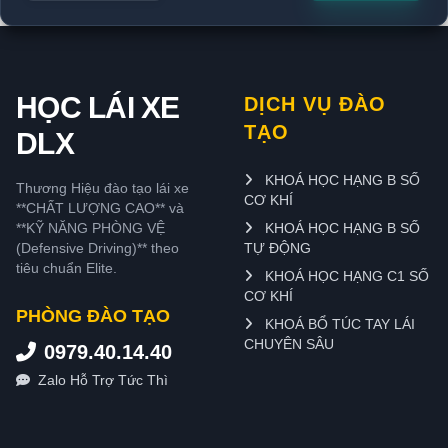
HỌC LÁI XE
DỊCH VỤ ĐÀO
TẠO
DLX
KHOÁ HỌC HẠNG B SỐ
Thương Hiệu đào tạo lái xe
CƠ KHÍ
**CHẤT LƯỢNG CAO** và
**KỸ NĂNG PHÒNG VỆ
KHOÁ HỌC HẠNG B SỐ
(Defensive Driving)** theo
TỰ ĐỘNG
tiêu chuẩn Elite.
KHOÁ HỌC HẠNG C1 SỐ
CƠ KHÍ
PHÒNG ĐÀO TẠO
KHOÁ BỔ TÚC TAY LÁI
CHUYÊN SÂU
0979.40.14.40
Zalo Hỗ Trợ Tức Thì