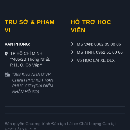
TRỤ SỞ & PHẠM
HỖ TRỢ HỌC
VI
VIÊN
VĂN PHÒNG:
MS VAN: 0362 85 88 86
MS TINH: 0962 51 60 66
TP HỒ CHÍ MINH:
**405/2B Thống Nhất,
Về HỌC LÁI XE DLX
P.11, Q. Gò Vấp**
*389 KHU NHÀ Ở VP
CHÍNH PHỦ KĐT VẠN
PHÚC CITY(ĐỊA ĐIỂM
NHẬN HỒ SƠ).
Bản quyền Chương trình Đào tạo Lái xe Chất Lượng Cao tại
HỌC LÁI XE DLX.