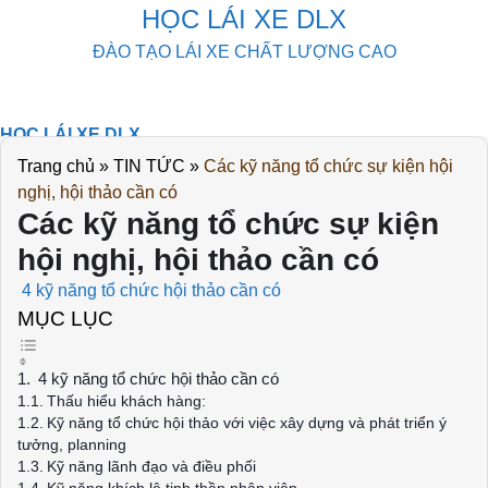
Skip
HỌC LÁI XE DLX
to
ĐÀO TẠO LÁI XE CHẤT LƯỢNG CAO
content
HỌC LÁI XE DLX
KHOÁ HỌC
Trang chủ
»
TIN TỨC
»
Các kỹ năng tổ chức sự kiện hội
THI THỬ
nghị, hội thảo cần có
DOWLOAD
Các kỹ năng tổ chức sự kiện
TIN TỨC
hội nghị, hội thảo cần có
LIÊN HỆ
4 kỹ năng tổ chức hội thảo cần có
MỤC LỤC
4 kỹ năng tổ chức hội thảo cần có
Thấu hiểu khách hàng:
Kỹ năng tổ chức hội thảo với việc xây dựng và phát triển ý
tưởng, planning
Kỹ năng lãnh đạo và điều phối