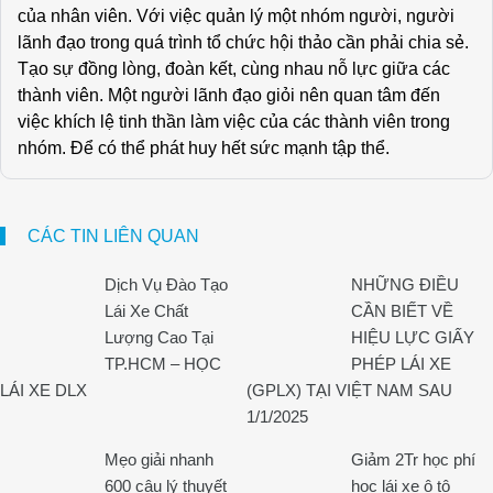
của nhân viên. Với việc quản lý một nhóm người, người
lãnh đạo trong quá trình tổ chức hội thảo cần phải chia sẻ.
Tạo sự đồng lòng, đoàn kết, cùng nhau nỗ lực giữa các
thành viên. Một người lãnh đạo giỏi nên quan tâm đến
việc khích lệ tinh thần làm việc của các thành viên trong
nhóm. Để có thể phát huy hết sức mạnh tập thể.
CÁC TIN LIÊN QUAN
Dịch Vụ Đào Tạo
NHỮNG ĐIỀU
Lái Xe Chất
CẦN BIẾT VỀ
Lượng Cao Tại
HIỆU LỰC GIẤY
TP.HCM – HỌC
PHÉP LÁI XE
LÁI XE DLX
(GPLX) TẠI VIỆT NAM SAU
1/1/2025
Mẹo giải nhanh
Giảm 2Tr học phí
600 câu lý thuyết
học lái xe ô tô