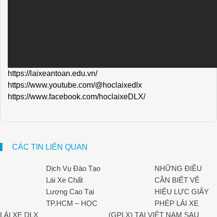
https://laixeantoan.edu.vn/
https://www.youtube.com/@hoclaixedlx
https://www.facebook.com/hoclaixeDLX/
CÁC TIN LIÊN QUAN
Dịch Vụ Đào Tạo
NHỮNG ĐIỀU
Lái Xe Chất
CẦN BIẾT VỀ
Lượng Cao Tại
HIỆU LỰC GIẤY
TP.HCM – HỌC
PHÉP LÁI XE
LÁI XE DLX
(GPLX) TẠI VIỆT NAM SAU