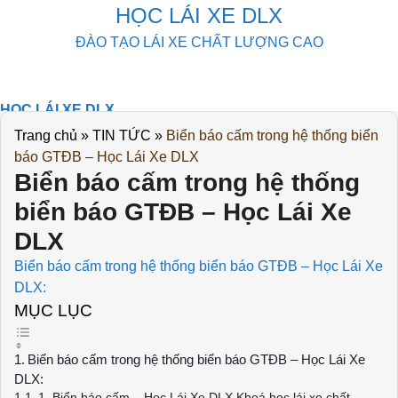
Skip
HỌC LÁI XE DLX
to
ĐÀO TẠO LÁI XE CHẤT LƯỢNG CAO
content
HỌC LÁI XE DLX
KHOÁ HỌC
Trang chủ
»
TIN TỨC
»
Biển báo cấm trong hệ thống biển
THI THỬ
báo GTĐB – Học Lái Xe DLX
DOWLOAD
Biển báo cấm trong hệ thống
TIN TỨC
biển báo GTĐB – Học Lái Xe
LIÊN HỆ
DLX
Biển báo cấm trong hệ thống biển báo GTĐB – Học Lái Xe
DLX:
MỤC LỤC
Biển báo cấm trong hệ thống biển báo GTĐB – Học Lái Xe
DLX:
1. Biển báo cấm – Học Lái Xe DLX Khoá học lái xe chất