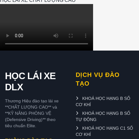
HỌC LÁI XE CHẤT LƯỢNG CAO
HỌC LÁI XE
DỊCH VỤ ĐÀO
TẠO
DLX
KHOÁ HỌC HẠNG B SỐ
Thương Hiệu đào tạo lái xe
CƠ KHÍ
**CHẤT LƯỢNG CAO** và
**KỸ NĂNG PHÒNG VỆ
KHOÁ HỌC HẠNG B SỐ
(Defensive Driving)** theo
TỰ ĐỘNG
tiêu chuẩn Elite.
KHOÁ HỌC HẠNG C1 SỐ
CƠ KHÍ