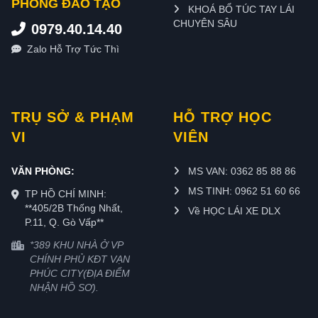
PHÒNG ĐÀO TẠO
KHOÁ BỔ TÚC TAY LÁI
CHUYÊN SÂU
0979.40.14.40
Zalo Hỗ Trợ Tức Thì
TRỤ SỞ & PHẠM
HỖ TRỢ HỌC
VI
VIÊN
VĂN PHÒNG:
MS VAN: 0362 85 88 86
MS TINH: 0962 51 60 66
TP HỒ CHÍ MINH:
**405/2B Thống Nhất,
Về HỌC LÁI XE DLX
P.11, Q. Gò Vấp**
*389 KHU NHÀ Ở VP
CHÍNH PHỦ KĐT VẠN
PHÚC CITY(ĐỊA ĐIỂM
NHẬN HỒ SƠ).