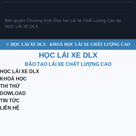
Bản quyền Chương trình Đào tạo Lái xe Chất Lượng Cao tại
HỌC LÁI XE DLX.
©
HỌC LÁI XE DLX - KHOÁ HỌC LÁI XE CHẤT LƯỢNG CAO
HỌC LÁI XE DLX
ĐÀO TẠO LÁI XE CHẤT LƯỢNG CAO
HỌC LÁI XE DLX
KHOÁ HỌC
THI THỬ
DOWLOAD
TIN TỨC
LIÊN HỆ