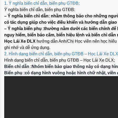
1. Ý nghĩa biển chỉ dẫn, biển phụ GTĐB:
Ý nghĩa biển chỉ dẫn, biển phụ GTĐB:
– Ý nghĩa biển chỉ dẫn: nhằm thông báo cho những ngườ
có tác dụng giúp cho việc điều khiển và hướng dẫn gia
– Ý nghĩa biển phụ
:thường nằm dưới các biển chính để b
nguy hiểm, biển báo cấm, biển hiệu lệnh và biển chỉ dẫn
Học Lái Xe DLX
hướng dẫn Anh/Chị Học viên nên học hiểu l
ghi nhớ và dễ ứng dụng.
2. Hình dạng biển chỉ dẫn, biển phụ GTĐB – Học Lái Xe DLX
Hình dạng biển chỉ dẫn, biển phụ GTĐB – Học Lái Xe DLX;
Biển chỉ dẫn :Nhóm biển báo giao thông này có dạng hìn
Biển phụ :có dạng hình vuông hoặc hình chữ nhật, viền 