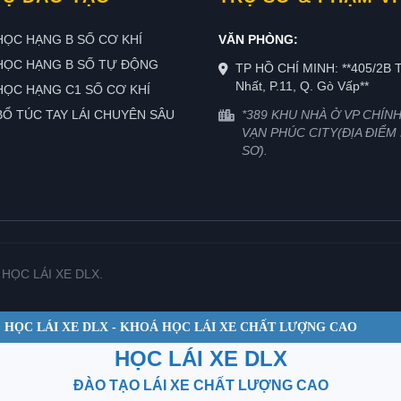
ỌC HẠNG B SỐ CƠ KHÍ
VĂN PHÒNG:
HỌC HẠNG B SỐ TỰ ĐỘNG
TP HỒ CHÍ MINH: **405/2B 
Nhất, P.11, Q. Gò Vấp**
ỌC HẠNG C1 SỐ CƠ KHÍ
Ổ TÚC TAY LÁI CHUYÊN SÂU
*389 KHU NHÀ Ở VP CHÍN
VẠN PHÚC CITY(ĐỊA ĐIỂM
SƠ).
i HỌC LÁI XE DLX.
©
HỌC LÁI XE DLX - KHOÁ HỌC LÁI XE CHẤT LƯỢNG CAO
HỌC LÁI XE DLX
ĐÀO TẠO LÁI XE CHẤT LƯỢNG CAO