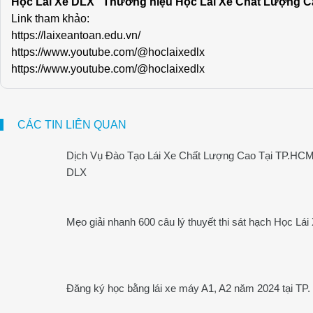
Học Lái Xe DLX “Thương hiệu Học Lái Xe Chất Lượng C
Link tham khảo:
https://laixeantoan.edu.vn/
https://www.youtube.com/@hoclaixedlx
https://www.youtube.com/@hoclaixedlx
CÁC TIN LIÊN QUAN
Dịch Vụ Đào Tạo Lái Xe Chất Lượng Cao Tại TP.HC
DLX
Mẹo giải nhanh 600 câu lý thuyết thi sát hạch Học Lá
Đăng ký học bằng lái xe máy A1, A2 năm 2024 tại TP.