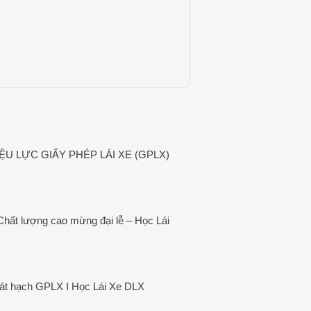
ỆU LỰC GIẤY PHÉP LÁI XE (GPLX)
 Chất lượng cao mừng đại lễ – Học Lái
 sát hạch GPLX I Học Lái Xe DLX