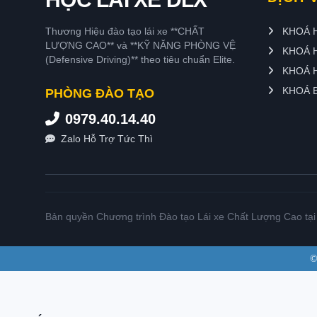
Thương Hiệu đào tạo lái xe **CHẤT
KHOÁ H
LƯỢNG CAO** và **KỸ NĂNG PHÒNG VỆ
KHOÁ 
(Defensive Driving)** theo tiêu chuẩn Elite.
KHOÁ H
KHOÁ B
PHÒNG ĐÀO TẠO
0979.40.14.40
Zalo Hỗ Trợ Tức Thì
Bản quyền Chương trình Đào tạo Lái xe Chất Lượng Cao tạ