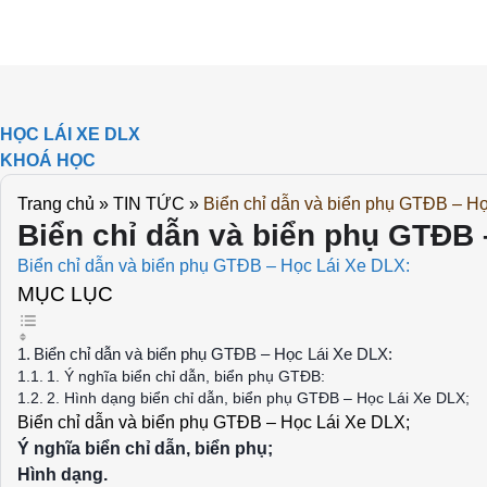
Skip
to
content
HỌC LÁI XE DLX
KHOÁ HỌC
THI THỬ
Trang chủ
»
TIN TỨC
»
Biển chỉ dẫn và biển phụ GTĐB – H
DOWLOAD
Biển chỉ dẫn và biển phụ GTĐB 
TIN TỨC
LIÊN HỆ
Biển chỉ dẫn và biển phụ GTĐB – Học Lái Xe DLX:
MỤC LỤC
Biển chỉ dẫn và biển phụ GTĐB – Học Lái Xe DLX:
1. Ý nghĩa biển chỉ dẫn, biển phụ GTĐB:
2. Hình dạng biển chỉ dẫn, biển phụ GTĐB – Học Lái Xe DLX;
Biển chỉ dẫn và biển phụ GTĐB – Học Lái Xe DLX;
Ý nghĩa biển chỉ dẫn, biển phụ;
Hình dạng.