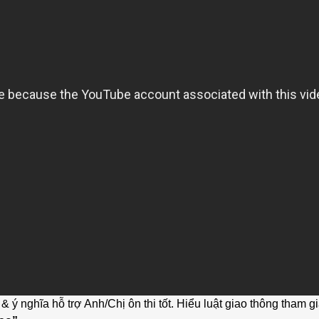
ế & ý nghĩa hỗ trợ Anh/Chị ôn thi tốt. Hiểu luật giao thông tham 