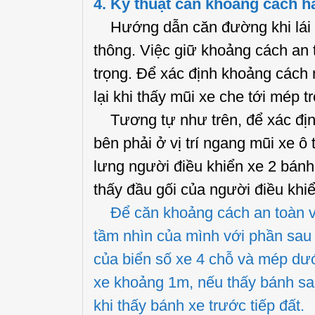
4. Kỹ thuật căn khoảng cách ha
Hướng dẫn căn đường khi lái x
thông. Việc giữ khoảng cách an 
trọng. Để xác định khoảng cách 
lại khi thấy mũi xe che tới mép t
Tương tự như trên, để xác địn
bên phải ở vị trí ngang mũi xe ô 
lưng người điều khiển xe 2 bánh đ
thấy đầu gối của người điều khi
Để căn khoảng cách an toàn với 
tầm nhìn của mình với phần sau
của biển số xe 4 chỗ và mép dướ
xe khoảng 1m, nếu thấy bánh s
khi thấy bánh xe trước tiếp đất.