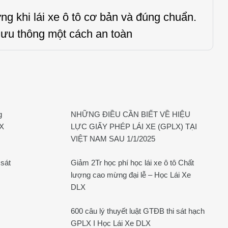
 khi lái xe ô tô cơ bản và đúng chuẩn.
lưu thông một cách an toàn
g
NHỮNG ĐIỀU CẦN BIẾT VỀ HIỆU
LX
LỰC GIẤY PHÉP LÁI XE (GPLX) TẠI
VIỆT NAM SAU 1/1/2025
 sát
Giảm 2Tr học phí học lái xe ô tô Chất
lượng cao mừng đại lễ – Học Lái Xe
DLX
600 câu lý thuyết luật GTĐB thi sát hạch
GPLX I Học Lái Xe DLX