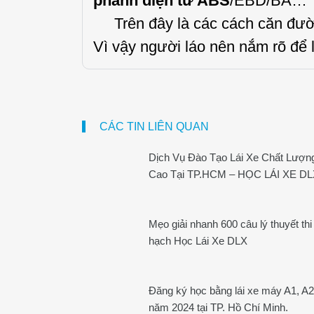
phanh điện tử ABS
/EBD/BA…
Trên đây là các cách căn đường
Vì vậy người láo nên nắm rõ để 
CÁC TIN LIÊN QUAN
Dịch Vụ Đào Tạo Lái Xe Chất Lượn
Cao Tại TP.HCM – HỌC LÁI XE D
Mẹo giải nhanh 600 câu lý thuyết thi
hạch Học Lái Xe DLX
Đăng ký học bằng lái xe máy A1, A2
năm 2024 tại TP. Hồ Chí Minh.