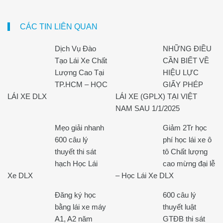
CÁC TIN LIÊN QUAN
Dịch Vụ Đào
NHỮNG ĐIỀU
Tạo Lái Xe Chất
CẦN BIẾT VỀ
Lượng Cao Tại
HIỆU LỰC
TP.HCM – HỌC
GIẤY PHÉP
LÁI XE DLX
LÁI XE (GPLX) TẠI VIỆT
NAM SAU 1/1/2025
Mẹo giải nhanh
Giảm 2Tr học
600 câu lý
phí học lái xe ô
thuyết thi sát
tô Chất lượng
hạch Học Lái
cao mừng đại lễ
Xe DLX
– Học Lái Xe DLX
Đăng ký học
600 câu lý
bằng lái xe máy
thuyết luật
A1, A2 năm
GTĐB thi sát