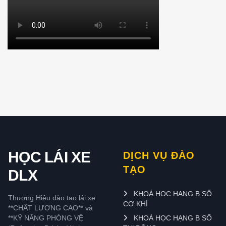
HỌC LÁI XE
DỊCH VỤ ĐÀO
TẠO
DLX
KHOÁ HỌC HẠNG B SỐ
Thương Hiệu đào tạo lái xe
CƠ KHÍ
**CHẤT LƯỢNG CAO** và
**KỸ NĂNG PHÒNG VỆ
KHOÁ HỌC HẠNG B SỐ