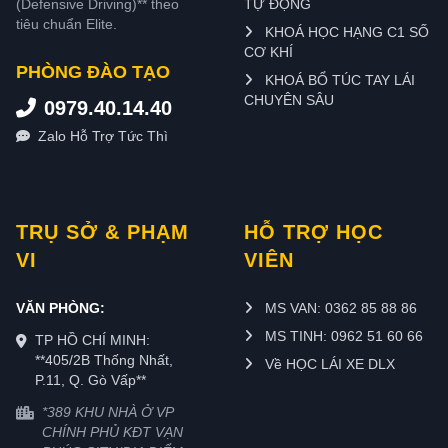
(Defensive Driving)** theo
TỰ ĐỘNG
tiêu chuẩn Elite.
KHOÁ HỌC HẠNG C1 SỐ
CƠ KHÍ
PHÒNG ĐÀO TẠO
KHOÁ BỔ TÚC TAY LÁI
CHUYÊN SÂU
0979.40.14.40
Zalo Hỗ Trợ Tức Thì
TRỤ SỞ & PHẠM
HỖ TRỢ HỌC
VI
VIÊN
VĂN PHÒNG:
MS VAN: 0362 85 88 86
MS TINH: 0962 51 60 66
TP HỒ CHÍ MINH:
**405/2B Thống Nhất,
Về HỌC LÁI XE DLX
P.11, Q. Gò Vấp**
*389 KHU NHÀ Ở VP
CHÍNH PHỦ KĐT VẠN