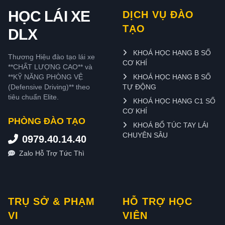
HỌC LÁI XE
DỊCH VỤ ĐÀO
TẠO
DLX
KHOÁ HỌC HẠNG B SỐ
Thương Hiệu đào tạo lái xe
CƠ KHÍ
**CHẤT LƯỢNG CAO** và
**KỸ NĂNG PHÒNG VỆ
KHOÁ HỌC HẠNG B SỐ
(Defensive Driving)** theo
TỰ ĐỘNG
tiêu chuẩn Elite.
KHOÁ HỌC HẠNG C1 SỐ
CƠ KHÍ
PHÒNG ĐÀO TẠO
KHOÁ BỔ TÚC TAY LÁI
CHUYÊN SÂU
0979.40.14.40
Zalo Hỗ Trợ Tức Thì
TRỤ SỞ & PHẠM
HỖ TRỢ HỌC
VI
VIÊN