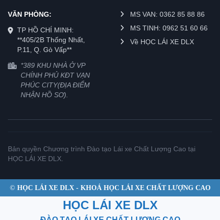
VĂN PHÒNG:
MS VAN: 0362 85 88 86
MS TINH: 0962 51 60 66
TP HỒ CHÍ MINH:
**405/2B Thống Nhất,
Về HỌC LÁI XE DLX
P.11, Q. Gò Vấp**
*389 KHU NHÀ Ở VP
CHÍNH PHỦ KĐT VẠN
PHÚC CITY(ĐỊA ĐIỂM
NHẬN HỒ SƠ).
Bản quyền Chương trình Đào tạo Lái xe Chất Lượng Cao tại
HỌC LÁI XE DLX.
©
HỌC LÁI XE DLX - KHOÁ HỌC LÁI XE CHẤT LƯỢNG CAO
HỌC LÁI XE DLX
ĐÀO TẠO LÁI XE CHẤT LƯỢNG CAO