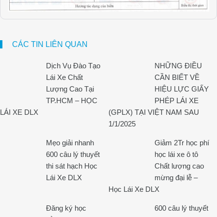
CÁC TIN LIÊN QUAN
Dịch Vụ Đào Tạo
NHỮNG ĐIỀU
Lái Xe Chất
CẦN BIẾT VỀ
Lượng Cao Tại
HIỆU LỰC GIẤY
TP.HCM – HỌC
PHÉP LÁI XE
LÁI XE DLX
(GPLX) TẠI VIỆT NAM SAU
1/1/2025
Mẹo giải nhanh
Giảm 2Tr học phí
600 câu lý thuyết
học lái xe ô tô
thi sát hạch Học
Chất lượng cao
Lái Xe DLX
mừng đại lễ –
Học Lái Xe DLX
Đăng ký học
600 câu lý thuyết