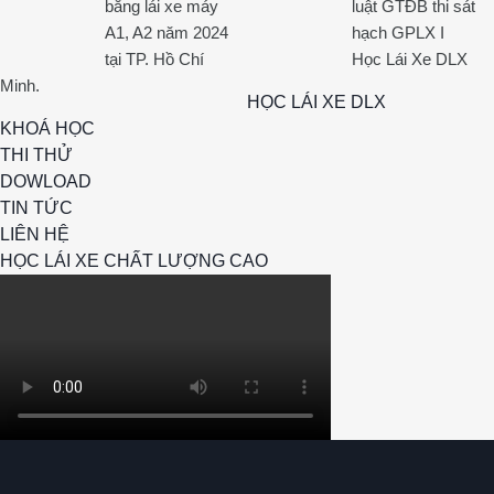
bằng lái xe máy
luật GTĐB thi sát
A1, A2 năm 2024
hạch GPLX I
tại TP. Hồ Chí
Học Lái Xe DLX
Minh.
HỌC LÁI XE DLX
KHOÁ HỌC
THI THỬ
DOWLOAD
TIN TỨC
LIÊN HỆ
HỌC LÁI XE CHẤT LƯỢNG CAO