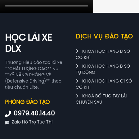
HỌC LÁI XE
DỊCH VỤ ĐÀO TẠO
DLX
KHOÁ HỌC HẠNG B SỐ
CƠ KHÍ
Thương Hiệu đào tạo lái xe
KHOÁ HỌC HẠNG B SỐ
**CHẤT LƯỢNG CAO** và
TỰ ĐỘNG
**KỸ NĂNG PHÒNG VỆ
(Defensive Driving)** theo
KHOÁ HỌC HẠNG C1 SỐ
tiêu chuẩn Elite.
CƠ KHÍ
KHOÁ BỔ TÚC TAY LÁI
PHÒNG ĐÀO TẠO
CHUYÊN SÂU
0979.40.14.40
Zalo Hỗ Trợ Tức Thì