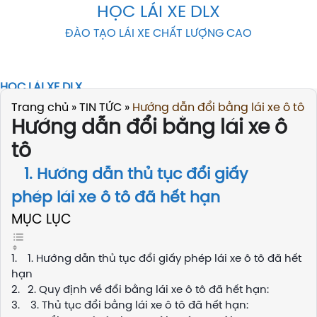
Skip
HỌC LÁI XE DLX
to
ĐÀO TẠO LÁI XE CHẤT LƯỢNG CAO
content
HỌC LÁI XE DLX
KHOÁ HỌC
Trang chủ
»
TIN TỨC
»
Hướng dẫn đổi bằng lái xe ô tô
THI THỬ
Hướng dẫn đổi bằng lái xe ô
DOWLOAD
tô
TIN TỨC
LIÊN HỆ
1. Hướng dẫn thủ tục đổi giấy
phép lái xe ô tô đã hết hạn
MỤC LỤC
1. Hướng dẫn thủ tục đổi giấy phép lái xe ô tô đã hết
hạn
2. Quy định về đổi bằng lái xe ô tô đã hết hạn:
3. Thủ tục đổi bằng lái xe ô tô đã hết hạn: