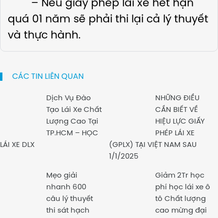
– Nếu giấy phép lái xe hết hạn
quá 01 năm sẽ phải thi lại cả lý thuyết
và thực hành.
CÁC TIN LIÊN QUAN
Dịch Vụ Đào
NHỮNG ĐIỀU
Tạo Lái Xe Chất
CẦN BIẾT VỀ
Lượng Cao Tại
HIỆU LỰC GIẤY
TP.HCM – HỌC
PHÉP LÁI XE
LÁI XE DLX
(GPLX) TẠI VIỆT NAM SAU
1/1/2025
Mẹo giải
Giảm 2Tr học
nhanh 600
phí học lái xe ô
câu lý thuyết
tô Chất lượng
thi sát hạch
cao mừng đại