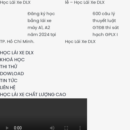
Học Lái Xe DLX
lễ – Học Lái Xe DLX
Đăng ký học
600 câu lý
bằng lái xe
thuyết luật
máy A1, A2
GTĐB thi sát
năm 2024 tại
hạch GPLX I
TP. Hồ Chí Minh.
Học Lái Xe DLX
HỌC LÁI XE DLX
KHOÁ HỌC
THI THỬ
DOWLOAD
TIN TỨC
LIÊN HỆ
HỌC LÁI XE CHẤT LƯỢNG CAO