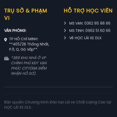
TRỤ SỞ & PHẠM
HỖ TRỢ HỌC VIÊN
VI
MS VAN: 0362 85 88 86
VĂN PHÒNG:
MS TINH: 0962 51 60 66
Về HỌC LÁI XE DLX
TP HỒ CHÍ MINH:
**405/2B Thống Nhất,
P.11, Q. Gò Vấp**
*389 KHU NHÀ Ở VP
CHÍNH PHỦ KĐT VẠN
PHÚC CITY(ĐỊA ĐIỂM
NHẬN HỒ SƠ).
Bản quyền Chương trình Đào tạo Lái xe Chất Lượng Cao tại
HỌC LÁI XE DLX.