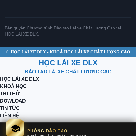
Bản quyền Chương trình Đào tạo Lái xe Chất Lượng Cao tại
HỌC LÁI XE DLX.
©
HỌC LÁI XE DLX - KHOÁ HỌC LÁI XE CHẤT LƯỢNG CAO
HỌC LÁI XE DLX
ĐÀO TẠO LÁI XE CHẤT LƯỢNG CAO
HỌC LÁI XE DLX
KHOÁ HỌC
THI THỬ
DOWLOAD
TIN TỨC
LIÊN HỆ
PHÒNG ĐÀO TẠO