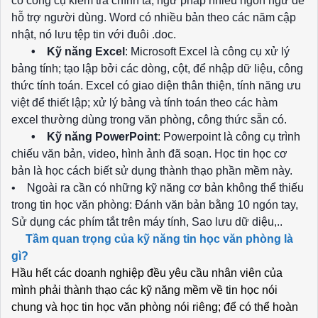
có công cụ kiểm tra chính tả, ngữ pháp nhiều ngôn ngữ để
hỗ trợ người dùng. Word có nhiều bản theo các năm cập
nhật, nó lưu tệp tin với đuôi .doc.
• Kỹ năng Excel
: Microsoft Excel là công cụ xử lý
bảng tính; tạo lập bởi các dòng, cột, để nhập dữ liệu, công
thức tính toán. Excel có giao diện thân thiện, tính năng ưu
việt để thiết lập; xử lý bảng và tính toán theo các hàm
excel thường dùng trong văn phòng, công thức sẵn có.
• Kỹ năng PowerPoint
: Powerpoint là công cụ trình
chiếu văn bản, video, hình ảnh đã soạn. Học tin học cơ
bản là học cách biết sử dụng thành thạo phần mềm này.
• Ngoài ra cần có những kỹ năng cơ bản không thể thiếu
trong tin học văn phòng: Đánh văn bản bằng 10 ngón tay,
Sử dụng các phím tắt trên máy tính, Sao lưu dữ diệu,..
Tầm quan trọng của kỹ năng tin học văn phòng là
gì?
Hầu hết các doanh nghiệp đều yêu cầu nhân viên của
mình phải thành thạo các kỹ năng mềm về tin học nói
chung và học tin học văn phòng nói riêng; để có thể hoàn