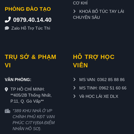
CƠ KHÍ
PHÒNG ĐÀO TẠO
KHOÁ BỔ TÚC TAY LÁI
CHUYÊN SÂU
0979.40.14.40
Zalo Hỗ Trợ Tức Thì
TRỤ SỞ & PHẠM
HỖ TRỢ HỌC
VI
VIÊN
VĂN PHÒNG:
MS VAN: 0362 85 88 86
MS TINH: 0962 51 60 66
TP HỒ CHÍ MINH:
**405/2B Thống Nhất,
Về HỌC LÁI XE DLX
P.11, Q. Gò Vấp**
*389 KHU NHÀ Ở VP
CHÍNH PHỦ KĐT VẠN
PHÚC CITY(ĐỊA ĐIỂM
NHẬN HỒ SƠ).