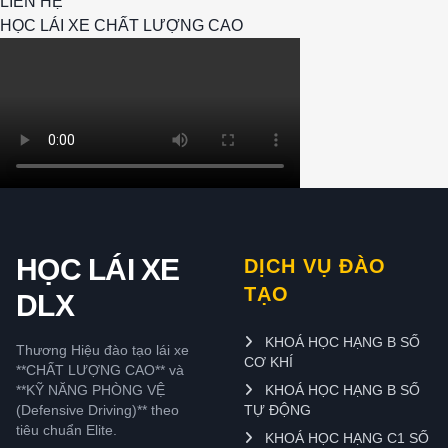
LIÊN HỆ
HỌC LÁI XE CHẤT LƯỢNG CAO
HỌC LÁI XE
DỊCH VỤ ĐÀO
TẠO
DLX
KHOÁ HỌC HẠNG B SỐ
Thương Hiệu đào tạo lái xe
CƠ KHÍ
**CHẤT LƯỢNG CAO** và
**KỸ NĂNG PHÒNG VỆ
KHOÁ HỌC HẠNG B SỐ
(Defensive Driving)** theo
TỰ ĐỘNG
tiêu chuẩn Elite.
KHOÁ HỌC HẠNG C1 SỐ