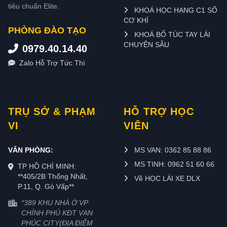
tiêu chuẩn Elite.
KHOÁ HỌC HẠNG C1 SỐ
CƠ KHÍ
PHÒNG ĐÀO TẠO
KHOÁ BỔ TÚC TAY LÁI
CHUYÊN SÂU
0979.40.14.40
Zalo Hỗ Trợ Tức Thì
TRỤ SỞ & PHẠM
HỖ TRỢ HỌC
VI
VIÊN
VĂN PHÒNG:
MS VAN: 0362 85 88 86
MS TINH: 0962 51 60 66
TP HỒ CHÍ MINH:
**405/2B Thống Nhất,
Về HỌC LÁI XE DLX
P.11, Q. Gò Vấp**
*389 KHU NHÀ Ở VP
CHÍNH PHỦ KĐT VẠN
PHÚC CITY(ĐỊA ĐIỂM