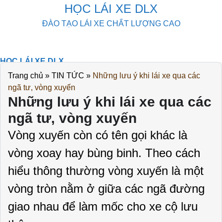
Skip
HỌC LÁI XE DLX
to
ĐÀO TẠO LÁI XE CHẤT LƯỢNG CAO
content
HỌC LÁI XE DLX
KHOÁ HỌC
Trang chủ
»
TIN TỨC
»
Những lưu ý khi lái xe qua các
THI THỬ
ngã tư, vòng xuyến
DOWLOAD
Những lưu ý khi lái xe qua các
TIN TỨC
ngã tư, vòng xuyến
LIÊN HỆ
Vòng xuyến còn có tên gọi khác là
vòng xoay hay bùng binh. Theo cách
hiểu thông thường vòng xuyến là một
vòng tròn nằm ở giữa các ngã đường
giao nhau để làm mốc cho xe cộ lưu