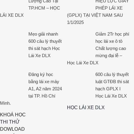
Lượng Cao Tại
HIỆU LỰC GIẤY
TP.HCM – HỌC
PHÉP LÁI XE
LÁI XE DLX
(GPLX) TẠI VIỆT NAM SAU
1/1/2025
Mẹo giải nhanh
Giảm 2Tr học phí
600 câu lý thuyết
học lái xe ô tô
thi sát hạch Học
Chất lượng cao
Lái Xe DLX
mừng đại lễ –
Học Lái Xe DLX
Đăng ký học
600 câu lý thuyết
bằng lái xe máy
luật GTĐB thi sát
A1, A2 năm 2024
hạch GPLX I
tại TP. Hồ Chí
Học Lái Xe DLX
Minh.
HỌC LÁI XE DLX
KHOÁ HỌC
THI THỬ
DOWLOAD