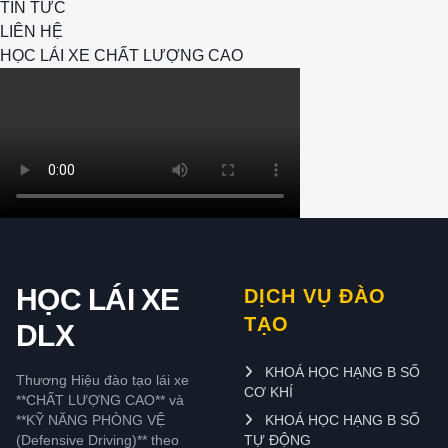
TIN TỨC
LIÊN HỆ
HỌC LÁI XE CHẤT LƯỢNG CAO
HỌC LÁI XE
DỊCH VỤ ĐÀO
TẠO
DLX
KHOÁ HỌC HẠNG B SỐ
Thương Hiệu đào tạo lái xe
CƠ KHÍ
**CHẤT LƯỢNG CAO** và
**KỸ NĂNG PHÒNG VỆ
KHOÁ HỌC HẠNG B SỐ
(Defensive Driving)** theo
TỰ ĐỘNG