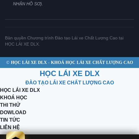
NHẬN HỒ SƠ).
Bản quyền Chương trình Đào tạo Lái xe Chất Lượng Cao tại
HỌC LÁI XE DLX.
©
HỌC LÁI XE DLX - KHOÁ HỌC LÁI XE CHẤT LƯỢNG CAO
HỌC LÁI XE DLX
ĐÀO TẠO LÁI XE CHẤT LƯỢNG CAO
HỌC LÁI XE DLX
KHOÁ HỌC
THI THỬ
DOWLOAD
TIN TỨC
LIÊN HỆ