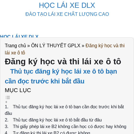
Skip
HỌC LÁI XE DLX
to
ĐÀO TẠO LÁI XE CHẤT LƯỢNG CAO
content
HỌC LÁI XE DLX
KHOÁ HỌC
Trang chủ
»
ÔN LÝ THUYẾT GPLX
»
Đăng ký học và thi
THI THỬ
lái xe ô tô
DOWLOAD
Đăng ký học và thi lái xe ô tô
TIN TỨC
Thủ tục đăng ký học lái xe ô tô bạn
LIÊN HỆ
cần đọc trước khi bắt đầu
MỤC LỤC
Thủ tục đăng ký học lái xe ô tô bạn cần đọc trước khi bắt
đầu
Thủ tục đăng ký học lái xe ô tô bắt đầu từ đâu
Thi giấy phép lái xe B2 không cần học có được hay không
Tự đăng ký thi lái xe B2 có được không