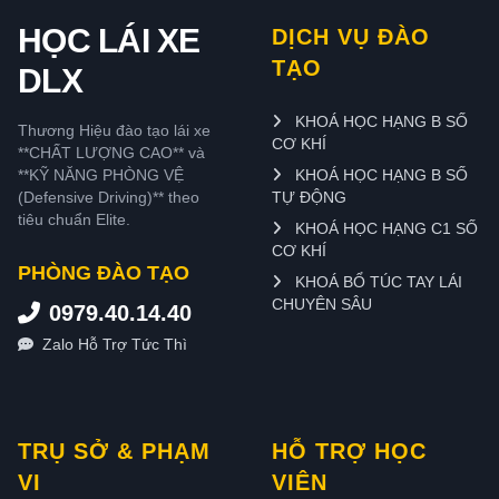
HỌC LÁI XE
DỊCH VỤ ĐÀO
TẠO
DLX
KHOÁ HỌC HẠNG B SỐ
Thương Hiệu đào tạo lái xe
CƠ KHÍ
**CHẤT LƯỢNG CAO** và
**KỸ NĂNG PHÒNG VỆ
KHOÁ HỌC HẠNG B SỐ
(Defensive Driving)** theo
TỰ ĐỘNG
tiêu chuẩn Elite.
KHOÁ HỌC HẠNG C1 SỐ
CƠ KHÍ
PHÒNG ĐÀO TẠO
KHOÁ BỔ TÚC TAY LÁI
CHUYÊN SÂU
0979.40.14.40
Zalo Hỗ Trợ Tức Thì
TRỤ SỞ & PHẠM
HỖ TRỢ HỌC
VI
VIÊN