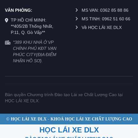
VĂN PHÒNG:
MS VAN: 0362 85 88 86
MS TINH: 0962 51 60 66
TP HỒ CHÍ MINH:
**405/2B Thống Nhất,
Về HỌC LÁI XE DLX
P.11, Q. Gò Vấp**
*389 KHU NHÀ Ở VP
CHÍNH PHỦ KĐT VẠN
PHÚC CITY(ĐỊA ĐIỂM
NHẬN HỒ SƠ).
Bản quyền Chương trình Đào tạo Lái xe Chất Lượng Cao tại
HỌC LÁI XE DLX.
©
HỌC LÁI XE DLX - KHOÁ HỌC LÁI XE CHẤT LƯỢNG CAO
HỌC LÁI XE DLX