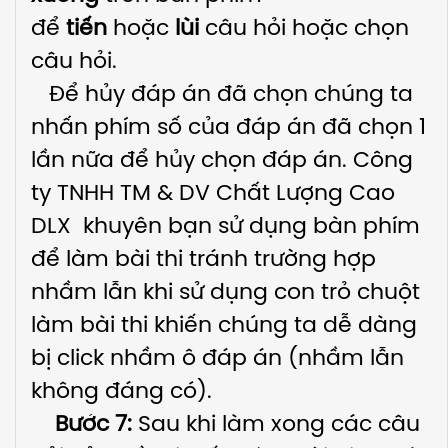
để
tiến
hoặc
lùi
câu hỏi hoặc chọn
câu hỏi.
Để hủy đáp án đã chọn chúng ta
nhấn phím số của đáp án đã chọn 1
lần nữa để hủy chọn đáp án. Công
ty TNHH TM & DV Chất Lượng Cao
DLX khuyên bạn sử dụng bàn phím
để làm bài thi tránh trường hợp
nhầm lẫn khi sử dụng con trỏ chuột
làm bài thi khiến chúng ta dễ dàng
bị click nhầm ô đáp án (nhầm lẫn
không đáng có).
Bước 7:
Sau khi làm xong các câu