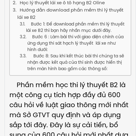
Học lý thuyết lái xe ô tô hạng B2 Oline
Hướng dẫn download phần mềm thi lý thuyết
lái xe B2
Bước 1: Để download phần mềm thi lý thuyết
lái xe B2 thì bạn hãy nhấn mục dưới đây.
Bước 6 : Làm bài thi với giao diện chính của
ứng dụng thi sát hạch lý thuyết lái xe như
hình dưới:
Bước 8: Sau khi kết thúc bài thi chúng ta sẽ
nhận được kết quả của thí sinh được hiển thị
trên màn hình bao gồm các thông số:
Phần mềm học thi lý thuyết B2 là
một công cụ tích hợp đầy đủ 600
câu hỏi về luật giao thông mới nhất
mà Sở GTVT quy định và áp dụng
sắp tới đây. Đây là sự cải tiến, bổ
sung của 600 câu hỏi mới nhất dựa