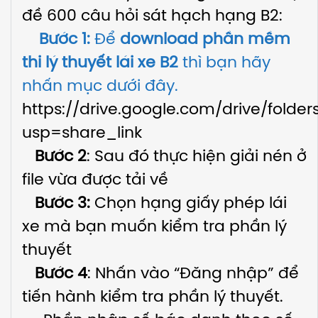
đề 600 câu hỏi sát hạch hạng B2:
Bước 1:
Để
download phần mềm
thi lý thuyết lái xe B2
thì bạn hãy
nhấn mục dưới đây.
https://drive.google.com/drive/fold
usp=share_link
Bước 2
: Sau đó thực hiện giải nén ở
file vừa được tải về
Bước 3:
Chọn hạng giấy phép lái
xe mà bạn muốn kiểm tra phần lý
thuyết
Bước 4
: Nhấn vào “Đăng nhập” để
tiến hành kiểm tra phần lý thuyết.