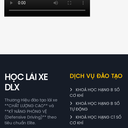
HỌC LÁI XE
DỊCH VỤ ĐÀO TẠO
DLX
KHOÁ HỌC HẠNG B SỐ
CƠ KHÍ
Thương Hiệu đào tạo lái xe
KHOÁ HỌC HẠNG B SỐ
**CHẤT LƯỢNG CAO** và
TỰ ĐỘNG
**KỸ NĂNG PHÒNG VỆ
(Defensive Driving)** theo
KHOÁ HỌC HẠNG C1 SỐ
tiêu chuẩn Elite.
CƠ KHÍ