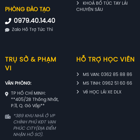
KHOÁ BỔ TÚC TAY LÁI
PHÒNG ĐÀO TẠO
CHUYÊN SÂU
0979.40.14.40
Zalo Hỗ Trợ Tức Thì
TRỤ SỞ & PHẠM
HỖ TRỢ HỌC VIÊN
VI
MS VAN: 0362 85 88 86
VĂN PHÒNG:
MS TINH: 0962 51 60 66
Về HỌC LÁI XE DLX
TP HỒ CHÍ MINH:
**405/2B Thống Nhất,
P.11, Q. Gò Vấp**
*389 KHU NHÀ Ở VP
CHÍNH PHỦ KĐT VẠN
PHÚC CITY(ĐỊA ĐIỂM
NHẬN HỒ SƠ).