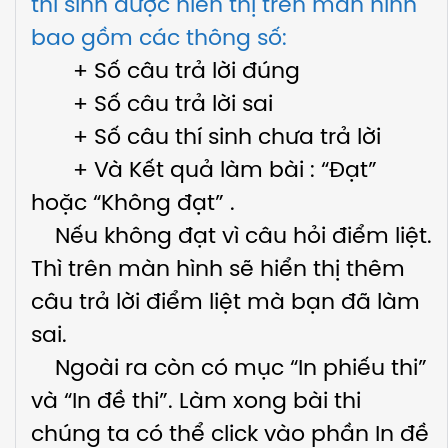
thí sinh được hiển thị trên màn hình
bao gồm các thông số:
+ Số câu trả lời đúng
+ Số câu trả lời sai
+ Số câu thí sinh chưa trả lời
+ Và Kết quả làm bài : “Đạt”
hoặc “Không đạt” .
Nếu không đạt vì câu hỏi điểm liệt.
Thì trên màn hình sẽ hiển thị thêm
câu trả lời điểm liệt mà bạn đã làm
sai.
Ngoài ra còn có mục “In phiếu thi”
và “In đề thi”. Làm xong bài thi
chúng ta có thể click vào phần In đề