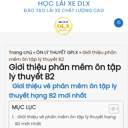
HỌC LÁI XE DLX
Skip
to
ĐÀO TẠO LÁI XE CHẤT LƯỢNG CAO
content
Trang chủ
»
ÔN LÝ THUYẾT GPLX
»
Giới thiệu phần
mềm ôn tập lý thuyết B2
Giới thiệu phần mềm ôn tập
lý thuyết B2
Giới thiệu về phần mềm ôn tập lý
thuyết hạng B2 mới nhất
MỤC LỤC
Giới thiệu về phần mềm ôn tập lý thuyết hạng
B2 mới nhất