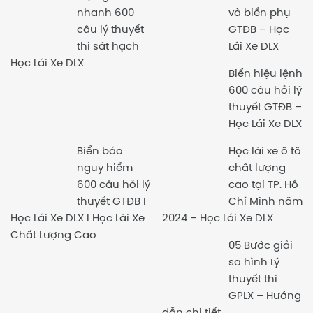
nhanh 600
và biển phụ
câu lý thuyết
GTĐB – Học
thi sát hạch
Lái Xe DLX
Học Lái Xe DLX
Biển hiệu lệnh
600 câu hỏi lý
thuyết GTĐB –
Học Lái Xe DLX
Biển báo
Học lái xe ô tô
nguy hiểm
chất lượng
600 câu hỏi lý
cao tại TP. Hồ
thuyết GTĐB I
Chí Minh năm
Học Lái Xe DLX I Học Lái Xe
2024 – Học Lái Xe DLX
Chất Lượng Cao
05 Bước giải
sa hình Lý
thuyết thi
GPLX – Hướng