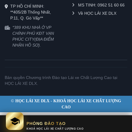
MS TINH: 0962 51 60 66
TP HỒ CHÍ MINH:
**405/2B Thống Nhất,
Về HỌC LÁI XE DLX
P.11, Q. Gò Vấp**
*389 KHU NHÀ Ở VP
CHÍNH PHỦ KĐT VẠN
PHÚC CITY(ĐỊA ĐIỂM
NHẬN HỒ SƠ).
Bản quyền Chương trình Đào tạo Lái xe Chất Lượng Cao tại
HỌC LÁI XE DLX.
©
HỌC LÁI XE DLX - KHOÁ HỌC LÁI XE CHẤT LƯỢNG
CAO
PHÒNG ĐÀO TẠO
KHOÁ HỌC LÁI XE CHẤT LƯỢNG CAO