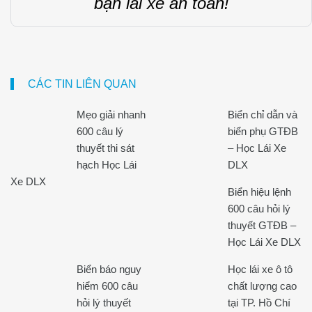
bạn lái xe an toàn!
CÁC TIN LIÊN QUAN
Mẹo giải nhanh
Biển chỉ dẫn và
600 câu lý
biển phụ GTĐB
thuyết thi sát
– Học Lái Xe
hạch Học Lái
DLX
Xe DLX
Biển hiệu lệnh
600 câu hỏi lý
thuyết GTĐB –
Học Lái Xe DLX
Biển báo nguy
Học lái xe ô tô
hiểm 600 câu
chất lượng cao
hỏi lý thuyết
tại TP. Hồ Chí