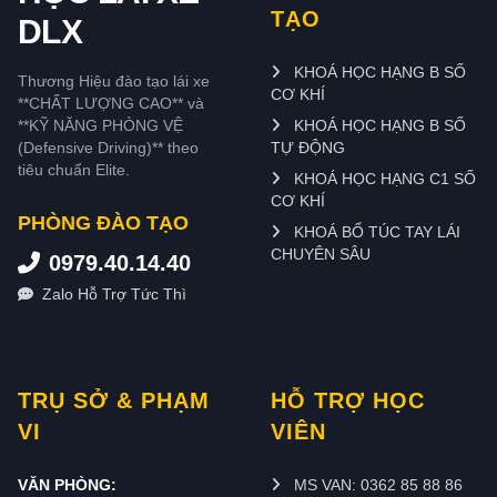
TẠO
DLX
KHOÁ HỌC HẠNG B SỐ
Thương Hiệu đào tạo lái xe
CƠ KHÍ
**CHẤT LƯỢNG CAO** và
**KỸ NĂNG PHÒNG VỆ
KHOÁ HỌC HẠNG B SỐ
(Defensive Driving)** theo
TỰ ĐỘNG
tiêu chuẩn Elite.
KHOÁ HỌC HẠNG C1 SỐ
CƠ KHÍ
PHÒNG ĐÀO TẠO
KHOÁ BỔ TÚC TAY LÁI
CHUYÊN SÂU
0979.40.14.40
Zalo Hỗ Trợ Tức Thì
TRỤ SỞ & PHẠM
HỖ TRỢ HỌC
VI
VIÊN
VĂN PHÒNG:
MS VAN: 0362 85 88 86