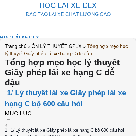
Skip
HỌC LÁI XE DLX
to
ĐÀO TẠO LÁI XE CHẤT LƯỢNG CAO
content
HỌC LÁI XE DLX
KHOÁ HỌC
Trang chủ
»
ÔN LÝ THUYẾT GPLX
»
Tổng hợp mẹo học
THI THỬ
lý thuyết Giấy phép lái xe hạng C dễ đậu
DOWLOAD
Tổng hợp mẹo học lý thuyết
TIN TỨC
Giấy phép lái xe hạng C dễ
LIÊN HỆ
đậu
1/ Lý thuyết lái xe Giấy phép lái xe
hạng C bộ 600 câu hỏi
MỤC LỤC
1/ Lý thuyết lái xe Giấy phép lái xe hạng C bộ 600 câu hỏi