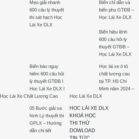
Mẹo giải nhanh
Biển chỉ dẫn và
600 câu lý thuyết
biển phụ GTĐB –
thi sát hạch Học
Học Lái Xe DLX
Lái Xe DLX
Biển hiệu lệnh
600 câu hỏi lý
thuyết GTĐB –
Học Lái Xe DLX
Biển báo nguy
Học lái xe ô tô
hiểm 600 câu hỏi
chất lượng cao
lý thuyết GTĐB I
tại TP. Hồ Chí
Học Lái Xe DLX I
Minh năm 2024 –
Học Lái Xe Chất Lượng Cao
Học Lái Xe DLX
05 Bước giải sa
HỌC LÁI XE DLX
hình Lý thuyết thi
KHOÁ HỌC
GPLX – Hướng
THI THỬ
dẫn chi tiết
DOWLOAD
TIN TỨC