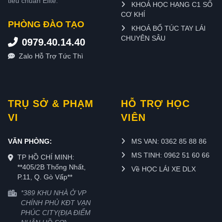
tiêu chuẩn Elite.
KHOÁ HỌC HẠNG C1 SỐ
CƠ KHÍ
PHÒNG ĐÀO TẠO
KHOÁ BỔ TÚC TAY LÁI
CHUYÊN SÂU
0979.40.14.40
Zalo Hỗ Trợ Tức Thì
TRỤ SỞ & PHẠM
HỖ TRỢ HỌC
VI
VIÊN
VĂN PHÒNG:
MS VAN: 0362 85 88 86
MS TINH: 0962 51 60 66
TP HỒ CHÍ MINH:
**405/2B Thống Nhất,
Về HỌC LÁI XE DLX
P.11, Q. Gò Vấp**
*389 KHU NHÀ Ở VP
CHÍNH PHỦ KĐT VẠN
PHÚC CITY(ĐỊA ĐIỂM