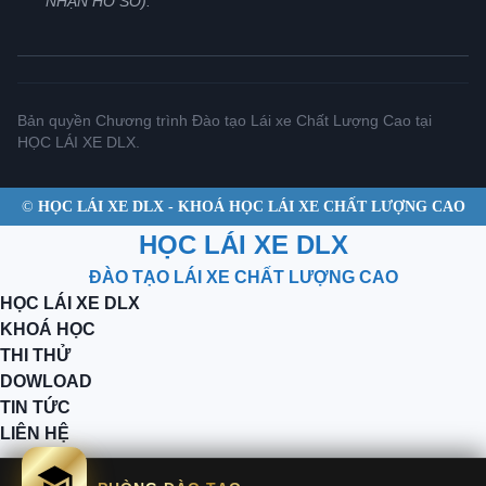
NHẬN HỒ SƠ).
Bản quyền Chương trình Đào tạo Lái xe Chất Lượng Cao tại
HỌC LÁI XE DLX.
©
HỌC LÁI XE DLX - KHOÁ HỌC LÁI XE CHẤT LƯỢNG CAO
HỌC LÁI XE DLX
ĐÀO TẠO LÁI XE CHẤT LƯỢNG CAO
HỌC LÁI XE DLX
KHOÁ HỌC
THI THỬ
DOWLOAD
TIN TỨC
LIÊN HỆ