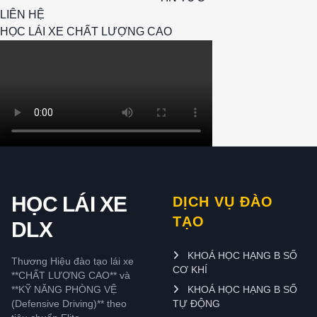
LIÊN HỆ
HỌC LÁI XE CHẤT LƯỢNG CAO
HỌC LÁI XE
DỊCH VỤ ĐÀO
TẠO
DLX
KHOÁ HỌC HẠNG B SỐ
Thương Hiệu đào tạo lái xe
CƠ KHÍ
**CHẤT LƯỢNG CAO** và
**KỸ NĂNG PHÒNG VỆ
KHOÁ HỌC HẠNG B SỐ
(Defensive Driving)** theo
TỰ ĐỘNG